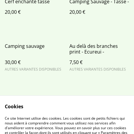
Cerf enchanté tasse
Camping Sauvage - Tasse -
20,00 €
20,00 €
Camping sauvage
Au delà des branches
print - Ecureui -
30,00 €
7,50 €
AUTRES VARIANTES DISPONIBLES
AUTRES VARIANTES DISPONIBLES
Cookies
Contactez moi
Conditions
Ce site Internet utilise des cookies. Les cookies sont de petits fichiers qui
Politique de
Politique de cookies
nous aident à comprendre comment vous utilisez nos services afin
d'améliorer votre expérience. Vous pouvez en savoir plus sur ces cookies
confidentialité
et contrôler la façon dont ils sont utilisés en cliquant sur « Paramètres des