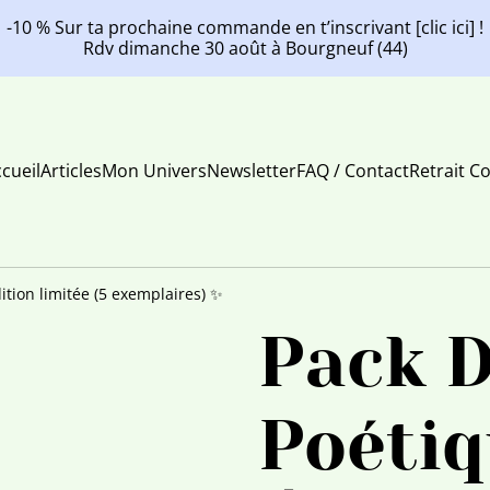
-10 % Sur ta prochaine commande en t’inscrivant [clic ici] !
Rdv dimanche 30 août à Bourgneuf (44)
cueil
Articles
Mon Univers
Newsletter
FAQ / Contact
Retrait Co
ition limitée (5 exemplaires) ✨
Pack 
Poétiq