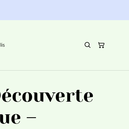
lis
Découverte
ue –