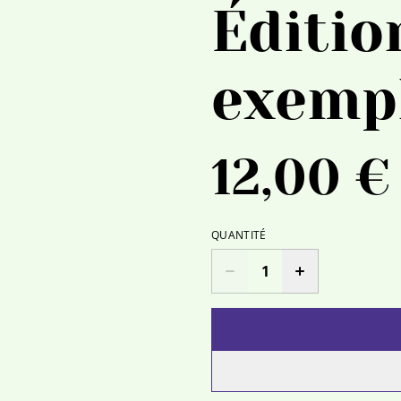
Éditio
exempl
12,00 €
QUANTITÉ